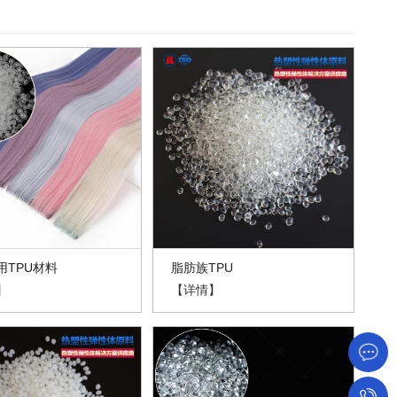
用TPU材料
脂肪族TPU
】
【详情】