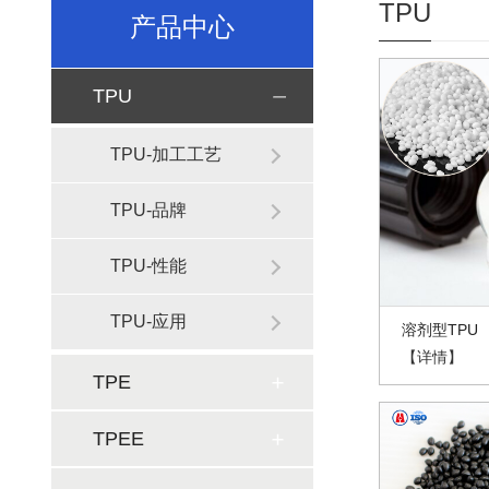
TPU
产品中心
TPU
TPU-加工工艺
TPU-品牌
TPU-性能
TPU-应用
溶剂型TPU
【详情】
TPE
TPEE