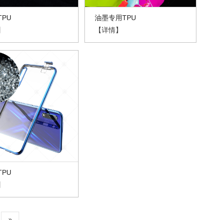
PU
油墨专用TPU
】
【详情】
PU
】
»