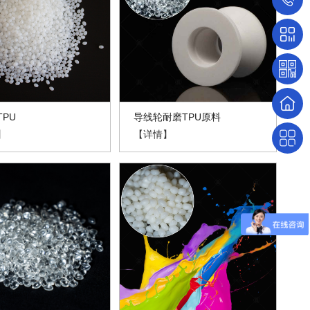
PU
导线轮耐磨TPU原料
】
【详情】