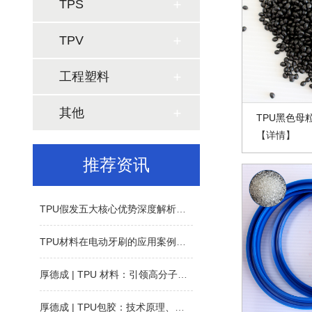
TPS
TPV
工程塑料
其他
TPU黑色母
【详情】
推荐资讯
TPU假发五大核心优势深度解析：比硅胶/PVC更安全、透气、耐用？
TPU材料在电动牙刷的应用案例及技术分析
厚德成 | TPU 材料：引领高分子材料创新，赋能多行业高质量发展
厚德成 | TPU包胶：技术原理、工艺关键与行业应用全解析