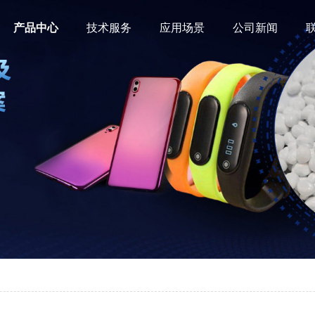
产品中心
技术服务
应用场景
公司新闻