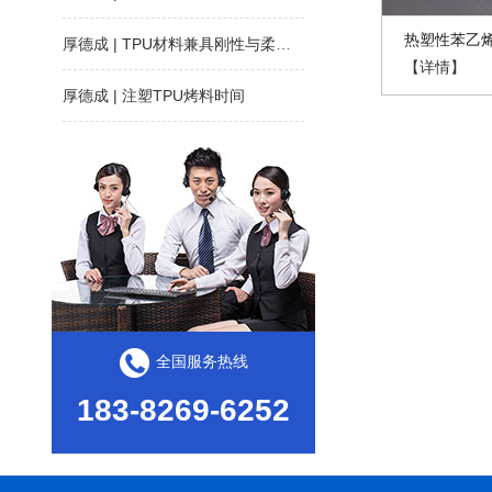
热塑性苯乙烯
厚德成 | TPU材料兼具刚性与柔韧的弹性体新势力
【详情】
厚德成 | 注塑TPU烤料时间
全国服务热线
183-8269-6252