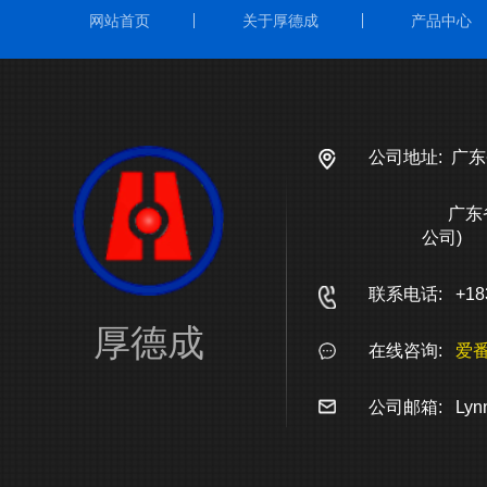
网站首页
关于厚德成
产品中心
公司地址: 广
广东省
公司)
联系电话: +183-
厚德成
在线咨询:
爱
公司邮箱: Lynn@