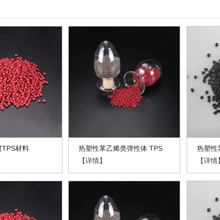
TPS材料
热塑性苯乙烯类弹性体 TPS
热塑性
【详情】
【详情