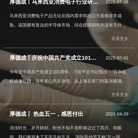
厚德成丨马来西亚消费电子行业研究报告
2022-07-08
马来西亚消费电子产品无论在国内需求和出口方面都非常成
熟。该国拥有发达的半导体市场，但在疫情期间并没有充分发
挥其潜力。马来西亚在外包组装、封装和测试市场以及自动化
查看更多
测试设备业务中至关重要。戴尔、惠普和英特尔等公司在马来
西亚均设有制造中心。马来西亚生产的一些视听产品包括收音
厚德成丨庆祝中国共产党成立101周年
2022-07-01
机、扬声器和电视机等，主要供应商包括松下、三星和索尼。
马来西亚市场较小，但却在全球消费电子供应链中扮演重要角
今年是中国共产党成立101周年。习近平总书记指出：“百年征
色，本地制造商受全球需求影响大过于国内需求。
程波澜壮阔，百年初心历久弥坚。从上海石库门到嘉兴南湖，
一艘小小红船承载着人民的重托、民族的希望，越过急流险
查看更多
滩，穿过惊涛骇浪，成为领航中国行稳致远的巍巍巨轮。”
厚德成丨 热血五一，感恩付出
2022-04-29
清浅时光，岁月静好。时光不知不觉即将迈过了四月。转眼
间，我们将迎来了不平凡的五月。 国际劳动节又称“五一国际